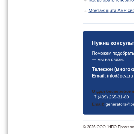
→
Монтаж щита АВР св
Нужна консуль
Поможем подобрать 
— мы на связи.
Телефон (многок
Email:
info@pea.ru
Отдел бесперебойн
+7 (499) 265-31-80
Email:
generators@pe
© 2026 ООО "НПО Промэлект