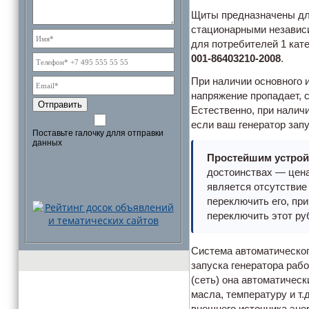
Щиты предназначены дл
стационарными независи
для потребителей 1 кат
001-86403210-2008
.
При наличии основного и
напряжение пропадает, 
Отправить
Естественно, при наличи
если ваш генератор зап
Поставьте галочку длля отправки
данных
Простейшим устрой
достоинствах — цена
является отсутствие
переключить его, при
переключить этот ру
Система автоматическог
запуска генератора рабо
(сеть) она автоматическ
масла, температуру и т.
внешнего источника энер