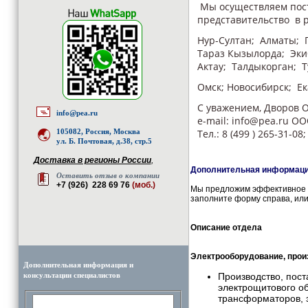
Мы осуществляем пост
представительство в р
Нур-Султан; Алматы; 
Тараз Кызылорда; Эки
Актау; Талдыкорган; Т
Омск; Новосибирск; Е
С уважением, Дворов 
info@pea.ru
e-mail: info@pea.ru
105082, Россия, Москва
Тел.: 8 (499 ) 265-31-08
ул. Б. Почтовая, д.38, стр.5
Доставка в регионы России
,
Дополнительная информация
Оставить отзыв о компании
+7 (926) 228 69 76
(моб.)
Мы предложим эффективное и
заполните форму справа, или
Описание отдела
Электрооборудование, прои
Дополнительная информация и
консультации специалистов
Производство, пост
электрощитового об
трансформаторов, 