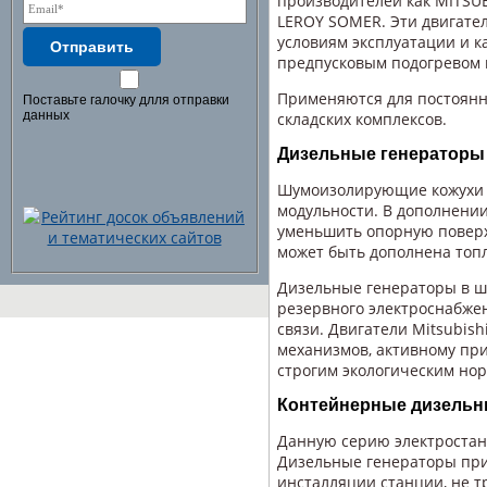
производителей как MITSUB
LEROY SOMER. Эти двигате
условиям эксплуатации и к
Отправить
предпусковым подогревом в
Применяются для постоянн
Поставьте галочку длля отправки
данных
складских комплексов.
Дизельные генераторы
Шумоизолирующие кожухи 
модульности. В дополнении
уменьшить опорную поверх
может быть дополнена топ
Дизельные генераторы в ш
резервного электроснабже
связи. Двигатели Mitsubis
механизмов, активному пр
строгим экологическим но
Контейнерные дизельн
Данную серию электростан
Дизельные генераторы при
инсталляции станции, не т