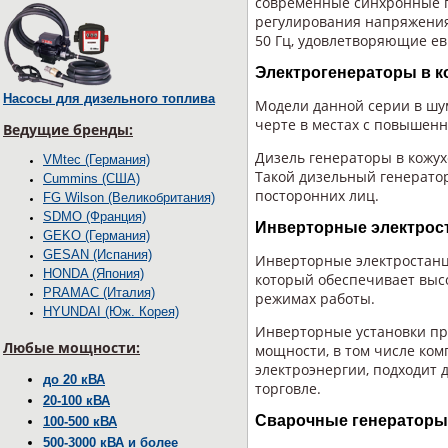
современные синхронные г
регулирования напряжения
50 Гц, удовлетворяющие е
Электрогенераторы в ко
Насосы для дизельного топлива
Модели данной серии в шу
черте в местах с повышен
Ведущие бренды:
Дизель генераторы в кожух
VMtec (Германия)
Такой дизельный генерато
Cummins (США)
посторонних лиц.
FG Wilson (Великобритания)
SDMО (Франция)
Инверторные электрост
GEKO (Германия)
GESAN (Испания)
Инверторные электростанц
HONDA (Япония)
который обеспечивает выс
PRAMAC (Италия)
режимах работы.
HYUNDAI (Юж. Корея)
Инверторные установки пр
Любые мощности:
мощности, в том числе ком
электроэнергии, подходит д
до 20 кВА
торговле.
20-100 кВА
Сварочные генераторы 
100-500 кВА
500-3000 кВА и более