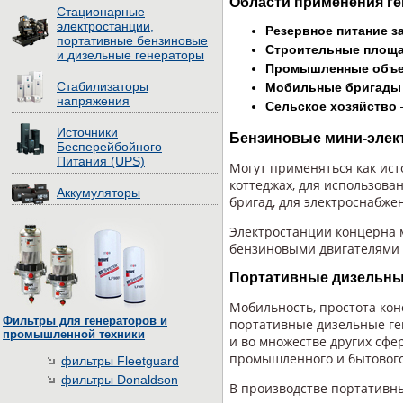
Области применения г
Стационарные
электростанции,
Резервное питание з
портативные бензиновые
Строительные площ
и дизельные генераторы
Промышленные объ
Стабилизаторы
Мобильные бригады 
напряжения
Сельское хозяйство
Источники
Бензиновые мини-электр
Бесперейбойного
Питания (UPS)
Могут применяться как ист
коттеджах, для использов
Аккумуляторы
бригад, для электроснабже
Электростанции концерна
бензиновыми двигателями 
Портативные дизельные
Мобильность, простота ко
Фильтры для генераторов и
портативные дизельные ген
промышленной техники
и во множестве других сфе
промышленного и бытового
фильтры Fleetguard
фильтры Donaldson
В производстве портативн