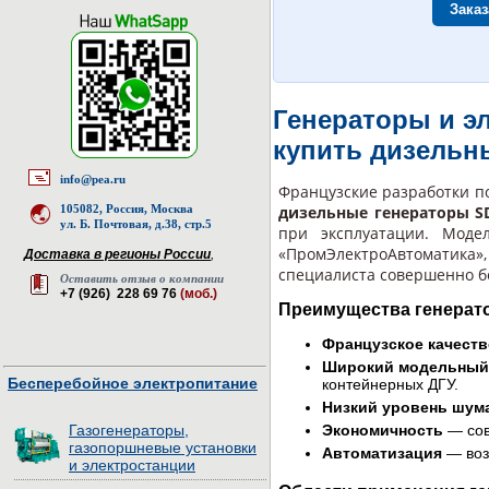
Заказ
Генераторы и э
купить дизельн
info@pea.ru
Французские разработки п
105082, Россия, Москва
дизельные генераторы 
ул. Б. Почтовая, д.38, стр.5
при эксплуатации. Моде
«ПромЭлектроАвтоматика
Доставка в регионы России
,
специалиста совершенно б
Оставить отзыв о компании
+7 (926) 228 69 76
(моб.)
Преимущества генерат
Французское качеств
Широкий модельный
Бесперебойное электропитание
контейнерных ДГУ.
Низкий уровень шум
Газогенераторы,
Экономичность
— сов
газопоршневые установки
Автоматизация
— воз
и электростанции