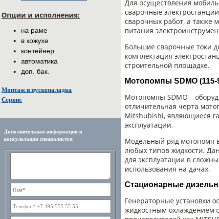
Для осуществления мобиль
сварочные электростанции
Опции и исполнения:
сварочных работ, а также 
питания электроинструмен
на раме
в кожухе
Большие сварочные токи до
контейнер
комплектация электростан
автоматика
строительной площадке.
доп. бак.
Мотопомпы SDMO (115-9
Монтаж и пусконаладка
Мотопомпы SDMO – оборудо
Сервис
отличительная черта мото
Mitshubishi, являющиеся г
эксплуатации.
Дополнительная информация и
консультации специалистов
Модельный ряд мотопомп в
любых типов жидкости. Да
для эксплуатации в сложны
использования на дачах.
Стационарные дизельн
Генераторные установки 
жидкостным охлаждением с 