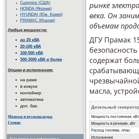
рынке электро
Cummins (США)
HONDA (Япония)
века. Он заним
HYUNDAI (Юж. Корея)
PRAMAC (Италия)
объемам прод
Любые мощности:
ДГУ Прамак 1
до 20 кВА
20-100 кВА
безопасность
100-500 кВА
содержат бол
500-3000 кВА и более
срабатывающи
Опции и исполнения:
чрезвычайной
на раме
в кожухе
масла, устро
контейнер
автоматика
доп. бак.
Дизельный генерато
Мощность постоянная, кВ
Монтаж и пусконаладка
Сервис
Мощность в резерве, кВт
Расход топлива. л/час
Исполнение
Дополнительная информация и