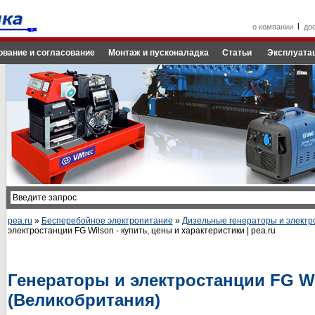
l
о компании
до
ование и согласование
Монтаж и пусконаладка
Статьи
Эксплуатац
pea.ru
»
Бесперебойное электропитание
»
Дизельные генераторы и электр
электростанции FG Wilson - купить, цены и характеристики | pea.ru
Генераторы и электростанции FG W
(Великобритания)