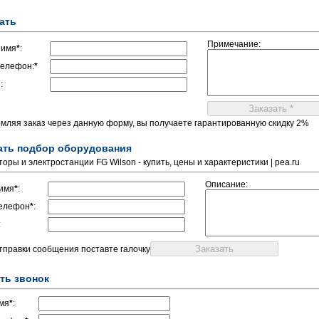
ать
Примечание:
 имя
*
:
елефон:
*
:
мляя заказ через данную форму, вы получаете гарантированную скидку 2%
ать подбор оборудования
оры и электростанции FG Wilson - купить, цены и характеристики | pea.ru
Описание:
имя
*
:
елефон
*
:
:
отправки сообщения поставте галочку
ть звонок
мя
*
: