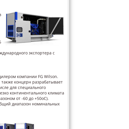
в
6
ждународного экспортера с
дилером компании FG Wilson.
а также концерн разрабатывает
исле для специального
резко континентального климата
зоном от -60 до +50oС).
Общий диапазон номинальных