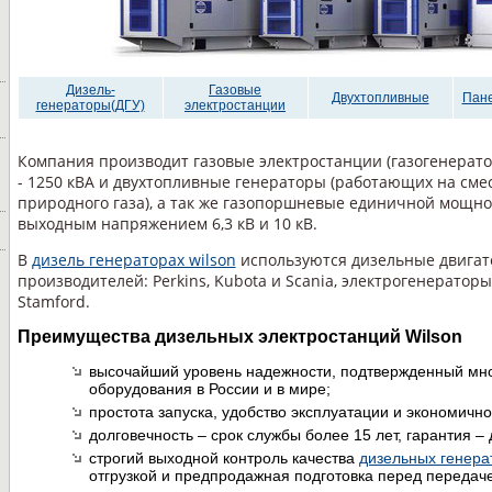
Дизель-
Газовые
Двухтопливные
Пане
генераторы(ДГУ)
электростанции
Компания производит газовые электростанции (газогенерат
- 1250 кВА и двухтопливные генераторы (работающих на сме
природного газа), а так же газопоршневые единичной мощно
выходным напряжением 6,3 кВ и 10 кВ.
В
дизель генераторах wilson
используются дизельные двигат
производителей: Perkins, Kubota и Scania, электрогенератор
Stamford.
Преимущества дизельных электростанций Wilson
высочайший уровень надежности, подтвержденный мн
оборудования в России и в мире;
простота запуска, удобство эксплуатации и экономичн
долговечность – срок службы более 15 лет, гарантия – 
строгий выходной контроль качества
дизельных генерат
отгрузкой и предпродажная подготовка перед передаче