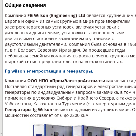
Общие сведения
Компания
FG Wilson (Engineering) Ltd
является крупнейшим 
Европе и одним из самых крупных в мире производителем
электрогенераторных установок, включая установки с
дизельными двигателями, установки с газопоршневыми
двигателями с искровым зажиганием и установки с
двухтопливыми двигателями. Компания была основана в 196
г., в г. Белфаст, Северная Ирландия. За прошедшие годы
небольшая семейная компания выросла в очень крупного ме
широкой сетью представительств на всех континентах.
Fg wilson электростанции и генераторы.
Компания
ООО НПО «ПромЭлектроАвтоматика»
является 
Поставляя стандартный ряд генераторов и электростанций, 
генераторы по индивидуальным запросам заказчика, в том ч
применения в условиях Сибири и Крайнего Севера, а также 
Узбекистана, Казахстана и Туркмении (с температурным диапа
Генераторы fg Wilson
являются одними из лучших в мире. 
мощностей составляет от 6 до 2200 кВА.