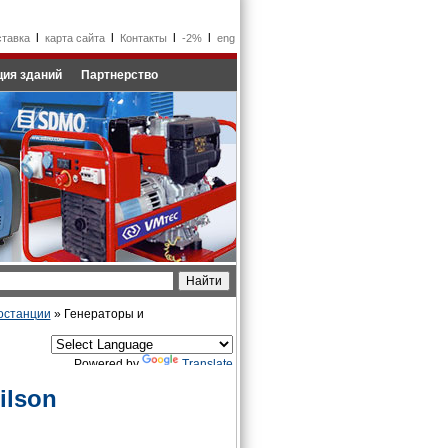
l
l
l
l
ставка
карта сайта
Контакты
-2%
eng
ия зданий
Партнерство
останции
» Генераторы и
Powered by
Translate
ilson