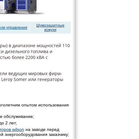
Шумозащитные
ли управления
кожухи
оры) в диапазоне мощностей 110
си дизельного топлива и
стью более 2200 кВА с
ели ведущих мировых фирм-
ы Leroy Somer или генераторы
оголетним опытом использования
ое обслуживание;
до 2 лет;
оров wilson
на заводе перед
й энергооборудования заказчику;