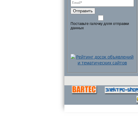
Отправить
Поставьте галочку длля отправки
данных