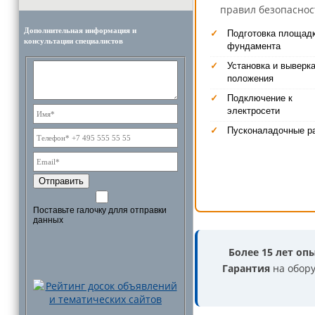
правил безопаснос
Дополнительная информация и
✓
Подготовка площадк
консультации специалистов
фундамента
✓
Установка и выверк
положения
✓
Подключение к
электросети
✓
Пусконаладочные р
Отправить
Поставьте галочку длля отправки
данных
Более 15 лет оп
Гарантия
на обору