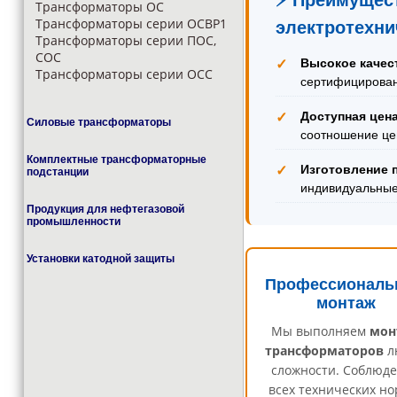
⚡ Преимущес
Трансформаторы ОС
Трансформаторы серии ОСВР1
электротехни
Трансформаторы серии ПОС,
СОС
Высокое качес
✓
Трансформаторы серии ОСС
сертифицирован
Доступная цен
✓
Силовые трансформаторы
соотношение це
Комплектные трансформаторные
Изготовление 
✓
подстанции
индивидуальны
Продукция для нефтегазовой
промышленности
Установки катодной защиты
Профессиональ
монтаж
Мы выполняем
мон
трансформаторов
л
сложности. Соблюд
всех технических но