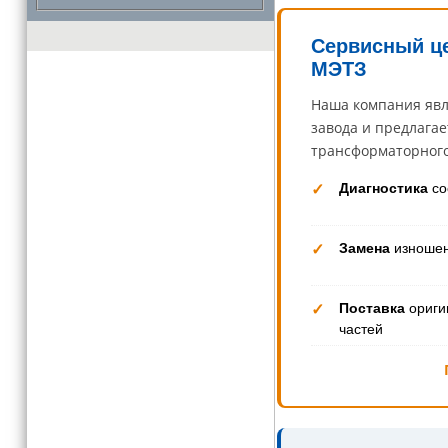
Сервисный ц
МЭТЗ
Наша компания явл
завода и предлага
трансформаторного
Диагностика
со
✓
Замена
изношен
✓
Поставка
ориги
✓
частей