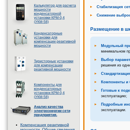
Калькулятор для расчета
Стабилизация се
мощности
конденсаторной
Снижение выброс
установки КРМ-0,4
(УКМ-58)
Размещение в шк
Конденсаторные
установки для
компенсации реактивной
мощности
Модульный пр
минимальном пр
Выбор параме
Тиристорные установки
решения из одни
для компенсации
реактивной мощности
Стандартизация
Компоненты и 
Компоненты для
конденсаторных
Готовые к под
установок КРМ-0,4
эксплуатацию;
(УКМ-58)
Подробные инс
Анализ качества
эксплуатации.
электроэнергии сети
предприятия.
Компенсация реактивной
мощности. Общие сведения