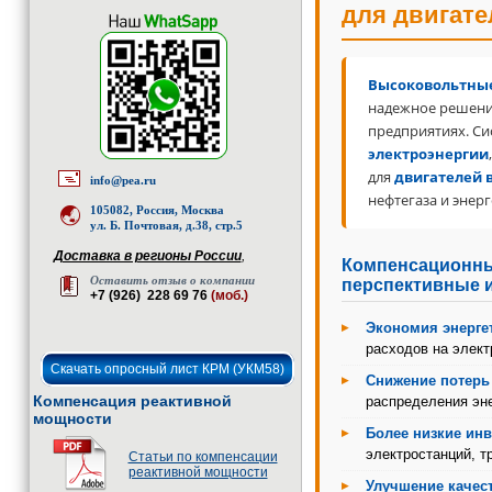
для двигате
Высоковольтные
надежное решени
предприятиях. Си
электроэнергии
для
двигателей 
info@pea.ru
нефтегаза и энерг
105082, Россия, Москва
ул. Б. Почтовая, д.38, стр.5
Доставка в регионы России
,
Компенсационн
Оставить отзыв о компании
перспективные 
+7 (926) 228 69 76
(моб.)
Экономия энергет
расходов на элект
Скачать опросный лист КРМ (УКМ58)
Снижение потерь
Компенсация реактивной
распределения эне
мощности
Более низкие ин
электростанций, т
Статьи по компенсации
реактивной мощности
Улучшение качест