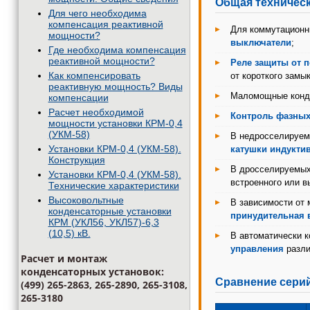
Общая техническ
Для чего необходима
компенсация реактивной
Для коммутационн
мощности?
выключатели
;
Где необходима компенсация
реактивной мощности?
Реле защиты от п
Как компенсировать
от короткого замы
реактивную мощность? Виды
Маломощные конд
компенсации
Расчет необходимой
Контроль фазных
мощности установки КРМ-0,4
(УКМ-58)
В недросселируем
Установки КРМ-0,4 (УКМ-58).
катушки индукти
Конструкция
В дросселируемых
Установки КРМ-0,4 (УКМ-58).
встроенного или в
Технические характеристики
Высоковольтные
В зависимости от
конденсаторные установки
принудительная 
КРМ (УКЛ56, УКЛ57)-6,3
(10,5) кВ.
В автоматически 
управления
разли
Расчет и монтаж
конденсаторных установок:
Сравнение сери
(499) 265-2863, 265-2890, 265-3108,
265-3180