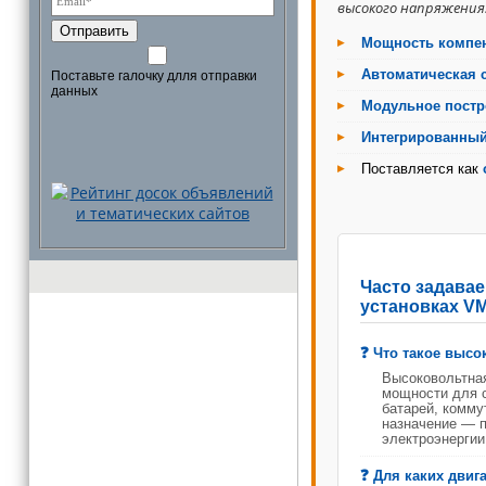
высокого напряжения
Отправить
Мощность компе
Автоматическая 
Поставьте галочку длля отправки
данных
Модульное постр
Интегрированный
Поставляется как
Часто задава
установках VM
Что такое высо
Высоковольтная
мощности для с
батарей, комму
назначение — 
электроэнергии
Для каких двиг