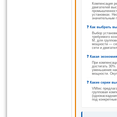
Компенсация ре
двигателей выс
промышленности
установках. Низ
значительным п
Как выбрать вы
Выбор установк
требуемого ко
M, для группов
мощности — сер
сети и двигател
Какая экономия
При компенсаци
достигать 30%.
уменьшения наг
мощности. Окуп
Какие серии вы
VMtec предлага
групповая комп
(однокаскадная
под конкретные