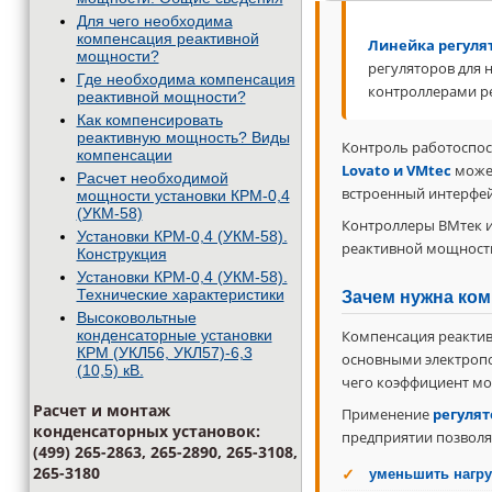
Для чего необходима
компенсация реактивной
Линейка регуля
мощности?
регуляторов для 
Где необходима компенсация
контроллерами р
реактивной мощности?
Как компенсировать
реактивную мощность? Виды
Контроль работоспос
компенсации
Lovato и VMtec
может
Расчет необходимой
встроенный интерфе
мощности установки КРМ-0,4
(УКМ-58)
Контроллеры ВМтек и
Установки КРМ-0,4 (УКМ-58).
реактивной мощности
Конструкция
Установки КРМ-0,4 (УКМ-58).
Технические характеристики
Зачем нужна ком
Высоковольтные
конденсаторные установки
Компенсация реакти
КРМ (УКЛ56, УКЛ57)-6,3
основными электроп
(10,5) кВ.
чего коэффициент мо
Расчет и монтаж
Применение
регулят
конденсаторных установок:
предприятии позволя
(499) 265-2863, 265-2890, 265-3108,
265-3180
уменьшить нагру