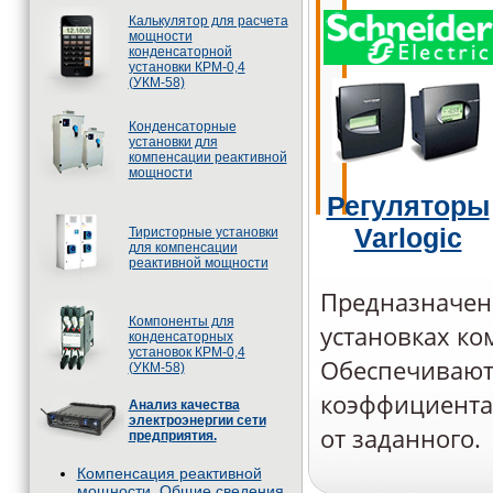
Калькулятор для расчета
мощности
конденсаторной
установки КРМ-0,4
(УКМ-58)
Конденсаторные
установки для
компенсации реактивной
мощности
Регуляторы
Varlogic
Тиристорные установки
для компенсации
реактивной мощности
Предназначен
Компоненты для
установках к
конденсаторных
установок КРМ-0,4
Обеспечивают
(УКМ-58)
коэффициента
Анализ качества
электроэнергии сети
от заданного.
предприятия.
Компенсация реактивной
мощности. Общие сведения