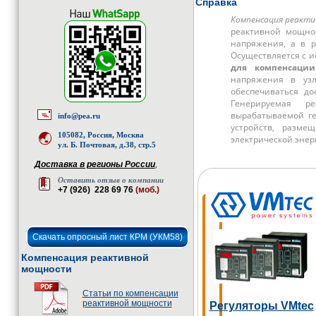
Справка
Компенсация реакт
реактивной мощнос
напряжения, а в р
Осуществляется с 
для компенсаци
напряжения в узл
обеспечиваться до
Генерируемая р
вырабатываемой г
info@pea.ru
устройств, разме
105082, Россия, Москва
электрической энер
ул. Б. Почтовая, д.38, стр.5
Доставка в регионы России
,
Оставить отзыв о компании
+7 (926) 228 69 76
(моб.)
Скачать опросный лист КРМ (УКМ58)
Компенсация реактивной
мощности
Статьи по компенсации
реактивной мощности
Регуляторы VMtec