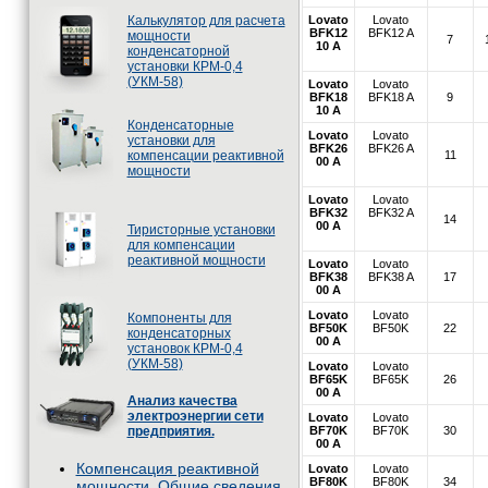
Калькулятор для расчета
Lovato
Lovato
BFK12
BFK12 A
мощности
7
10 A
конденсаторной
установки КРМ-0,4
(УКМ-58)
Lovato
Lovato
BFK18
BFK18 A
9
10 A
Конденсаторные
Lovato
Lovato
установки для
BFK26
BFK26 A
компенсации реактивной
11
00 A
мощности
Lovato
Lovato
BFK32
BFK32 A
14
00 A
Тиристорные установки
для компенсации
реактивной мощности
Lovato
Lovato
BFK38
BFK38 A
17
00 A
Lovato
Lovato
Компоненты для
BF50K
BF50K
22
конденсаторных
00 A
установок КРМ-0,4
(УКМ-58)
Lovato
Lovato
BF65K
BF65K
26
00 A
Анализ качества
электроэнергии сети
Lovato
Lovato
предприятия.
BF70K
BF70K
30
00 A
Компенсация реактивной
Lovato
Lovato
BF80K
BF80K
34
мощности. Общие сведения