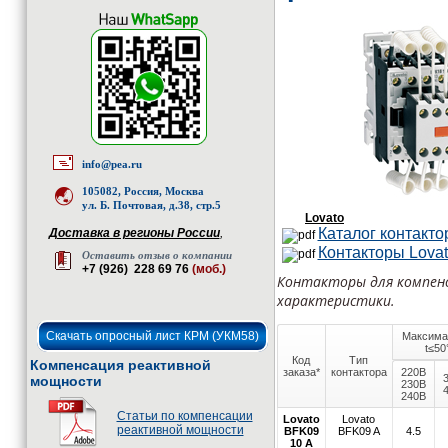
info@pea.ru
105082, Россия, Москва
ул. Б. Почтовая, д.38, стр.5
Lovato
Каталог контакто
Доставка в регионы России
,
Контакторы Lovat
Оставить отзыв о компании
+7 (926) 228 69 76
(моб.)
Контакторы для компенс
характеристики.
Скачать опросный лист КРМ (УКМ58)
Максима
t≤50
Код
Тип
Компенсация реактивной
заказа*
контактора
220В
мощности
230В
240В
Статьи по компенсации
Lovato
Lovato
реактивной мощности
BFK09
BFK09 A
4.5
10 A