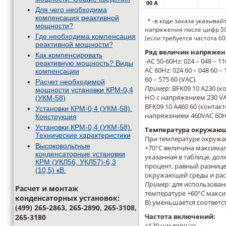
00 A
Для чего необходима
компенсация реактивной
* -в коде заказа указыва
мощности?
напряжения после цифр 50
Где необходима компенсация
(если требуется частота 60
реактивной мощности?
Ряд величин напряжен
Как компенсировать
-AC 50-60Hz: 024 – 048 – 11
реактивную мощность? Виды
AC 60Hz: 024 60 – 048 60 – 
компенсации
60 – 575 60 (VAC).
Расчет необходимой
Пример:
BFK09 10 А230 (к
мощности установки КРМ-0,4
НО с напряжением 230 VA
(УКМ-58)
BFK09 10 A460 60 (контак
Установки КРМ-0,4 (УКМ-58).
напряжением 460VAC 60H
Конструкция
Установки КРМ-0,4 (УКМ-58).
Температура окружающ
Технические характеристики
При температуре окружа
Высоковольтные
+70°С величина максима
конденсаторные установки
указанная в таблице, до
КРМ (УКЛ56, УКЛ57)-6,3
процент, равный разниц
(10,5) кВ.
окружающей среды и рас
Пример:
для использовани
Расчет и монтаж
температуре +60°С макс
конденсаторных установок:
В) уменьшается соответст
(499) 265-2863, 265-2890, 265-3108,
Частота включений:
265-3180
≤120 циклов/час.