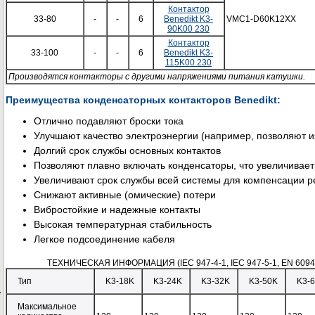
Контактор
33-80
-
-
6
Benedikt K3-
VMC1-D60K12XX
90K00 230
Контактор
33-100
-
-
6
Benedikt K3-
115K00 230
Производятся контакторы с другими напряжениями питания катушки.
Преимущества конденсаторных контакторов Benedikt:
Отлично подавляют броски тока
Улучшают качество электроэнергии (например, позволяют 
Долгий срок службы основных контактов
Позволяют плавно включать конденсаторы, что увеличивает
Увеличивают срок службы всей системы для компенсации 
Снижают активные (омические) потери
Вибростойкие и надежные контакты
Высокая температурная стабильность
Легкое подсоединение кабеля
ТЕХНИЧЕСКАЯ ИНФОРМАЦИЯ (IEC 947-4-1, IEC 947-5-1, EN 60947-
Тип
K3-18K
K3-24K
K3-32K
K3-50K
K3-
,
Максимальное