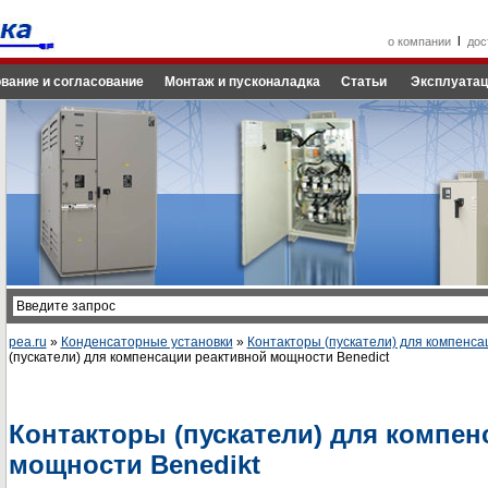
l
о компании
дос
вание и согласование
Монтаж и пусконаладка
Статьи
Эксплуатац
pea.ru
»
Конденсаторные установки
»
Контакторы (пускатели) для компенс
(пускатели) для компенсации реактивной мощности Benedict
Контакторы (пускатели) для компен
мощности Benedikt