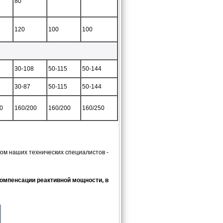
80
120
100
100
30-108
50-115
50-144
30-87
50-115
50-144
0
160/200
160/200
160/250
м наших технических специалистов -
компенсации реактивной мощности, в