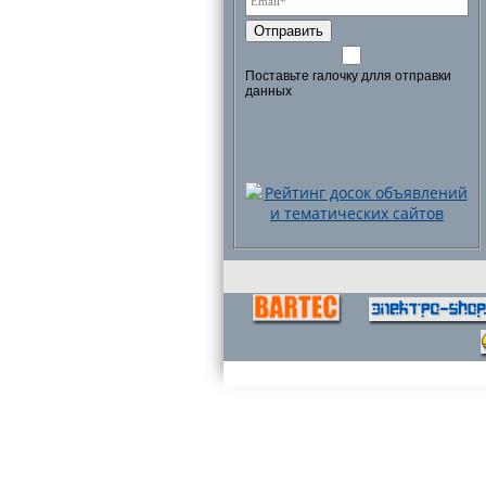
Отправить
Поставьте галочку длля отправки
данных