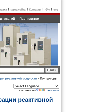
l
l
l
l
тавка
карта сайта
Контакты
-2%
eng
ия зданий
Партнерство
ации реактивной мощности
» Контакторы
Powered by
Translate
сации реактивной