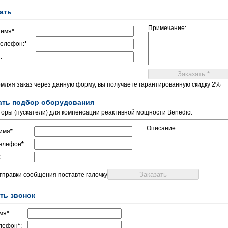
ать
Примечание:
 имя
*
:
елефон:
*
:
мляя заказ через данную форму, вы получаете гарантированную скидку 2%
ать подбор оборудования
торы (пускатели) для компенсации реактивной мощности Benedict
Описание:
имя
*
:
елефон
*
:
:
отправки сообщения поставте галочку
ть звонок
мя
*
:
лефон
*
: