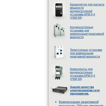
Калькулятор для расчета
мощности
конденсаторной
установки КРМ-0,4
(УКМ-58)
Конденсаторные
установки для
компенсации реактивной
мощности
Тиристорные установки
для компенсации
реактивной мощности
Компоненты для
конденсаторных
установок КРМ-0,4
(УКМ-58)
Анализ качества
электроэнергии сети
предприятия.
Компенсация реактивной
мощности. Общие сведения