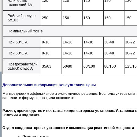
количество
120
120
120
120
120
включений 1/ч.
Рабочий ресурс
250
150
150
150
150
Sx103
Номинальный ток le
При 50°С А
0-18
14-28
14-36
30-48
30-72
При 60°С А
0-18
14-28
14-36
30-48
30-72
Предохранители
35/63
50/80
63/100
80/160
125/16
gL(gG) от/до А
Дополнительная информация, консультации, цены
Мы предложим эффективное и экономичное решение. Воспользуйтесь опыто
заполните форму справа, или позвоните.
Расчет, производство и поставка конденсаторных установок. Установки 
наличии и под заказ.
Отдел конденсаторных установок и компенсации реактивной мощности
Руководитель