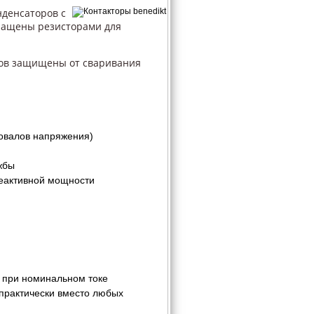
нденсаторов с
снащены резисторами для
.
ров защищены от cваривания
ровалов напряжения)
жбы
реактивной мощности
в при номинальном токе
 практически вместо любых