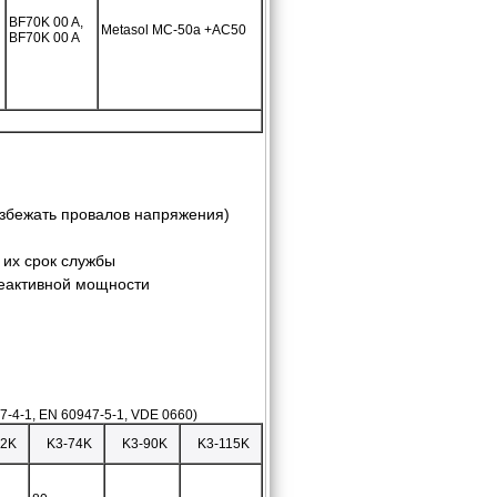
BF70K 00 A,
Metasol MC-50a +AC50
BF70K 00 A
избежать провалов напряжения)
 их срок службы
реактивной мощности
4-1, EN 60947-5-1, VDE 0660)
62K
K3-74K
K3-90K
K3-115K