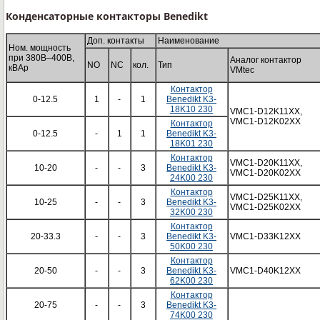
Конденсаторные контакторы Benedikt
Доп. контакты
Наименование
Ном. мощность
при 380В–400В,
Аналог контактор
NO
NC
кол.
Тип
кВАр
VMtec
Контактор
0-12.5
1
-
1
Benedikt K3-
18K10 230
VMC1-D12K11XX,
VMC1-D12K02XX
Контактор
0-12.5
-
1
1
Benedikt K3-
18K01 230
Контактор
VMC1-D20K11XX,
10-20
-
-
3
Benedikt K3-
VMC1-D20K02XX
24K00 230
Контактор
VMC1-D25K11XX,
10-25
-
-
3
Benedikt K3-
VMC1-D25K02XX
32K00 230
Контактор
20-33.3
-
-
3
Benedikt K3-
VMC1-D33K12XX
50K00 230
Контактор
20-50
-
-
3
Benedikt K3-
VMC1-D40K12XX
62K00 230
Контактор
20-75
-
-
3
Benedikt K3-
74K00 230