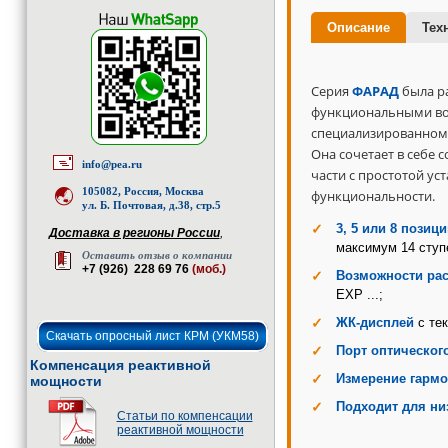
Описание
Тех
Серия
ФАРАД
была р
функциональными во
специализированном 
Она сочетает в себе
info@pea.ru
части с простотой ус
105082, Россия, Москва
функциональности.
ул. Б. Почтовая, д.38, стр.5
3, 5 или 8 позици
Доставка в регионы России
,
максимум 14 ступ
Оставить отзыв о компании
+7 (926) 228 69 76
(моб.)
Возможности ра
EXP ...;
ЖК-дисплей
с тек
Скачать опросный лист КРМ (УКМ58)
Порт оптическог
Компенсация реактивной
Измерение гармо
мощности
Подходит для ни
Статьи по компенсации
реактивной мощности