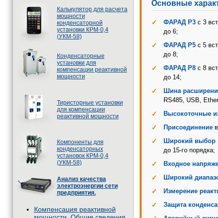
Основные харак
Калькулятор для расчета
мощности
ФАРАД P3
с 3 вс
конденсаторной
установки КРМ-0,4
до 6;
(УКМ-58)
ФАРАД P5
с 5 вс
до 8;
Конденсаторные
установки для
ФАРАД P8
с 8 вс
компенсации реактивной
мощности
до 14;
Шина расширени
RS485, USB, Ether
Тиристорные установки
для компенсации
Высокоточные и
реактивной мощности
Присоединение
в
Широкий выбор 
Компоненты для
конденсаторных
до 15-го порядка;
установок КРМ-0,4
(УКМ-58)
Входное напряж
Широкий диапаз
Анализ качества
электроэнергии сети
Измерение реак
предприятия.
Защита конденса
Компенсация реактивной
мощности. Общие сведения