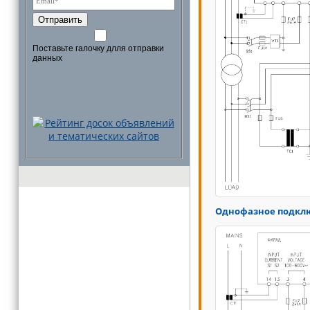
Отправить
Поставьте галочку длля отправки
данных
Однофазное подклю