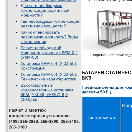
Для чего необходима
компенсация реактивной
мощности?
Где необходима компенсация
реактивной мощности?
Как компенсировать
реактивную мощность? Виды
компенсации
Расчет необходимой
мощности установки КРМ-0,4
Современное производс
(УКМ-58)
Установки КРМ-0,4 (УКМ-58).
Конструкция
БАТАРЕИ СТАТИЧЕС
Установки КРМ-0,4 (УКМ-58).
БКЭ
Технические характеристики
Высоковольтные
Предназначены для комп
конденсаторные установки
частоты 50 Гц.
КРМ (УКЛ56, УКЛ57)-6,3
(10,5) кВ.
Нап
Расчет и монтаж
конденсаторных установок:
Типономинал
(499) 265-2863, 265-2890, 265-3108,
265-3180