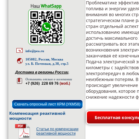
Проблематике эффектив
топлива и энергии удел
внимания во многих стр
стратегическом плане р
стран отдельный аспект
использованию имеюще
достичь максимального 
рассматривать все этап
возникновения электрич
info@pea.ru
заканчивая её конечны
105082, Россия, Москва
Подача электрической э
ул. Б. Почтовая, д.38, стр.5
километры с задейство
Доставка в регионы России
,
электропередач в любом
неизбежным потерям. В 
Оставить отзыв о компании
+7 (926) 228 69 76
(моб.)
происходит увеличение 
оборудования, которое 
снижение надежности ф
Скачать опросный лист КРМ (УКМ58)
Компенсация реактивной
Бесплатная консул
мощности
Статьи по компенсации
реактивной мощности