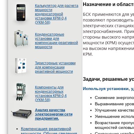
Назначение и облас
Калькулятор для расчета
мощности
БСК применяются для у
конденсаторной
установки КРМ-0,4
позволяют производить 
(УКМ-58)
электрических станциях
электроснабжения. Прим
Конденсаторные
стороны высокого напр
установки для
мощности (КРМ) осущест
компенсации реактивной
мощности
на высоком напряжении
КРМ.
Тиристорные установки
для компенсации
реактивной мощности
Задачи, решаемые у
Компоненты для
Используя установки, 
конденсаторных
установок КРМ-0,4
Снижение энергопо
(УКМ-58)
Выравнивание уров
Улучшение качества
Анализ качества
электроэнергии сети
Уменьшение исполь
предприятия.
Возрастание пропу
мощностей силовых
Компенсация реактивной
мощности. Общие сведения
Сохранение устойчи