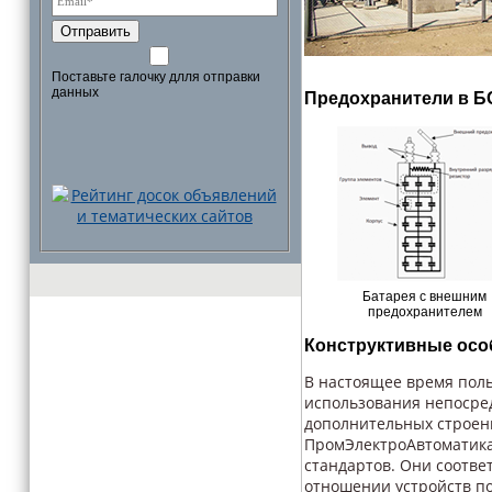
Отправить
Поставьте галочку длля отправки
данных
Предохранители в Б
Батарея с внешним
предохранителем
Конструктивные осо
В настоящее время пол
использования непосред
дополнительных строен
ПромЭлектроАвтоматика
стандартов. Они соотве
отношении устройств по