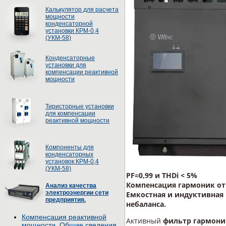
Калькулятор для расчета
мощности
конденсаторной
установки КРМ-0,4
(УКМ-58)
Конденсаторные
установки для
компенсации реактивной
мощности
Тиристорные установки
для компенсации
реактивной мощности
Компоненты для
конденсаторных
установок КРМ-0,4
(УКМ-58)
PF=0,99 и THDi < 5%
Компенсация гармоник от 
Анализ качества
электроэнергии сети
Емкостная и индуктивная
предприятия.
небаланса.
Компенсация реактивной
Активный
фильтр гармоник
мощности. Общие сведения