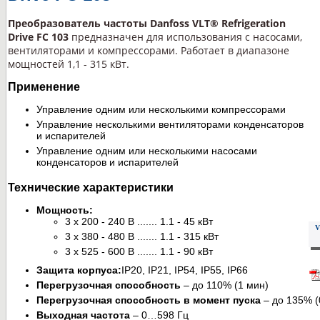
Преобразователь частоты Danfoss VLT® Refrigeration
Drive FC 103
предназначен для использования с насосами,
вентиляторами и компрессорами. Работает в диапазоне
мощностей 1,1 - 315 кВт.
Применение
Управление одним или несколькими компрессорами
Управление несколькими вентиляторами конденсаторов
и испарителей
Управление одним или несколькими насосами
конденсаторов и испарителей
Технические характеристики
Мощность:
3 x 200 - 240 В ....... 1.1 - 45 кВт
V
3 x 380 - 480 В ....... 1.1 - 315 кВт
3 x 525 - 600 В ....... 1.1 - 90 кВт
Защита корпуса:
IP20, IP21, IP54, IP55, IP66
Перегрузочная способность
– до 110% (1 мин)
Перегрузочная способность в момент пуска
– до 135% (0
Выходная частота
– 0…598 Гц