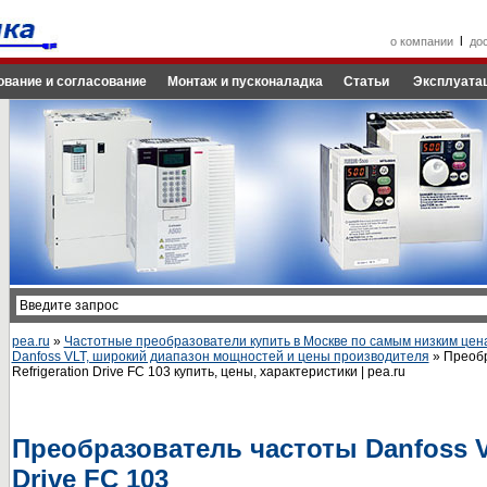
l
о компании
до
ование и согласование
Монтаж и пусконаладка
Статьи
Эксплуатац
pea.ru
»
Частотные преобразователи купить в Москве по самым низким цен
Danfoss VLT, широкий диапазон мощностей и цены производителя
» Преобр
Refrigeration Drive FC 103 купить, цены, характеристики | pea.ru
Преобразователь частоты Danfoss V
Drive FC 103