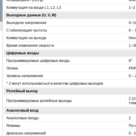
Коммутация на входе L1, L2, L3
1–2
Выходные данные (U, V, W)
Выходное напряжение
0–1
Стабилизация частоты
0 – 
Коммутация на выходе
Нео
Время изменения скорости
1–3
Цифровые входы
Программируемые цифровые входы
6*
Логика
PNP
Уровень напряжения
0 – 
* 2 могут использоваться в качестве цифровых выходов
Релейный выход
2 (2
Программируемые релейные выходы
тока
Аналоговый вход
Аналоговые входы
2
Режимы
По 
Диапазон напряжений
0 -