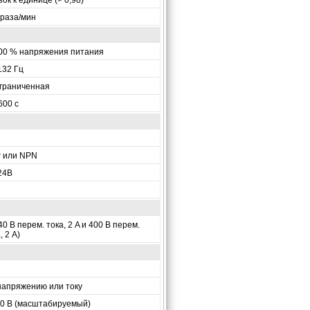
 раза/мин
00 % напряжения питания
132 Гц
граниченная
600 с
 или NPN
24В
40 В перем. тока, 2 A и 400 В перем.
, 2 A)
напряжению или току
 10 В (масштабируемый)