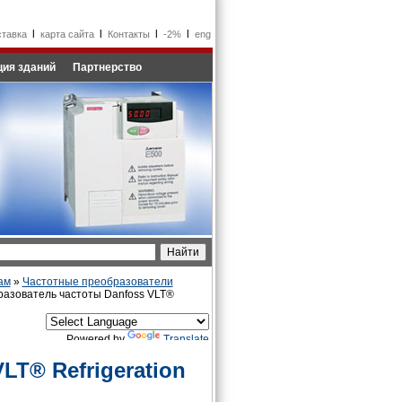
l
l
l
l
ставка
карта сайта
Контакты
-2%
eng
ия зданий
Партнерство
ам
»
Частотные преобразователи
азователь частоты Danfoss VLT®
Powered by
Translate
LT® Refrigeration