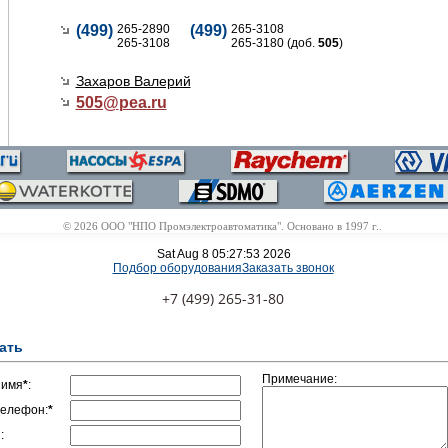
(499)
265-2890
(499)
265-3108
265-3108
265-3180 (доб.
505
)
Захаров Валерий
505@
pea.ru
© 2026 ООО "НПО Промэлектроавтоматика". Основано в 1997 г..
Sat Aug 8 05:27:53 2026
Подбор оборудования
Заказать звонок
+7 (499) 265-31-80
ать
Примечание:
 имя
*
:
елефон:
*
: