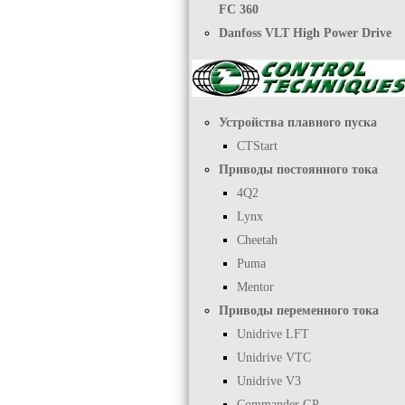
FC 360
Danfoss VLT High Power Drive
Устройства плавного пуска
CTStart
Приводы постоянного тока
4Q2
Lynx
Cheetah
Puma
Mentor
Приводы переменного тока
Unidrive LFT
Unidrive VTC
Unidrive V3
Commander GP