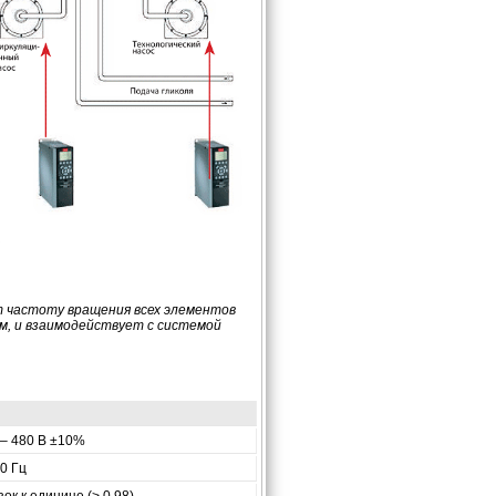
ет частоту вращения всех элементов
м, и взаимодействует с системой
 – 480 В ±10%
0 Гц
ок к единице (> 0,98)