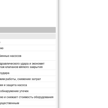
в
гию
бинных насосов
дравлического удара и экономит
таж клапанов мягкого закрытия
оудара
им работы, снижение затрат
ии и защита насоса
 обнаружение утечек
ию и снижает стоимость оборудования
существенным