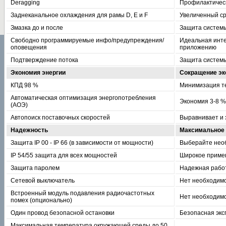
Deragging
Профилактическ
Заднеканальное охлаждения для рамы D, E и F
Увеличенный ср
Змазка до и после
Защита системы
Свободно программируемые инфо/предупреждения/
Идеальная инте
оповещения
приложению
Подтверждение потока
Защита системы
Экономия энергии
Сокращение эк
КПД 98 %
Минимизация т
Автоматическая оптимизация энергопотребления
Экономия 3-8 %
(АОЭ)
Автопоиск поставочных скоростей
Выравнивает и 
Надежность
Максимальное 
Защита IP 00 - IP 66 (в зависимости от мощности)
Выберайте нео
IP 54/55 защита для всех мощностей
Широкое примен
Защита паролем
Надежная рабо
Сетевой выключатель
Нет необходимо
Встроенный модуль подавления радиочастотных
Нет необходимо
помех (опционально)
Один провод безопасной остановки
Безопасная экс
Максимальная температура окружающей среды до 50