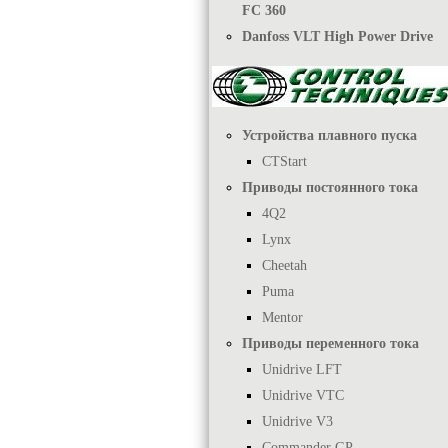
FC 360
Danfoss VLT High Power Drive
Устройства плавного пуска
CTStart
Приводы постоянного тока
4Q2
Lynx
Cheetah
Puma
Mentor
Приводы переменного тока
Unidrive LFT
Unidrive VTC
Unidrive V3
Commander GP