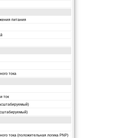
жения питания
ий
ного тока
и ток
масштабируемый)
масштабируемый)
ного тока (положительная логика PNP)