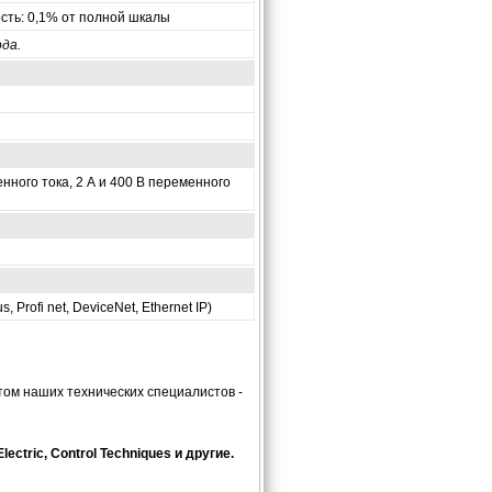
сть: 0,1% от полной шкалы
да.
енного тока, 2 А и 400 В переменного
rofi net, DeviceNet, Ethernet IP)
ом наших технических специалистов -
ctric, Control Techniques и другие.