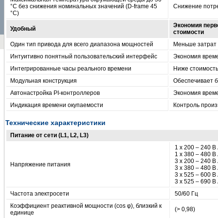
°C без снижения номинальных значений (D-frame 45
Снижение потре
°C)
Экономия перв
Удобный
стоимости
Один тип привода для всего диапазона мощностей
Меньше затрат 
Интуитивно понятный пользовательский интерфейс
Экономия врем
Интегрированные часы реального времени
Ниже стоимость
Модульная конструкция
Обеспечивает б
Автонастройка PI-контроллеров
Экономия врем
Индикация времени окупаемости
Контроль произ
Технические характеристики
Питание от сети (L1, L2, L3)
1 x 200 – 240 В
1 x 380 – 480 В
3 x 200 – 240 В
Напряжение питания
3 x 380 – 480 В
3 x 525 – 600 В
3 x 525 – 690 В
Частота электросети
50/60 Гц
Коэффициент реактивной мощности (cos φ), близкий к
(> 0,98)
единице