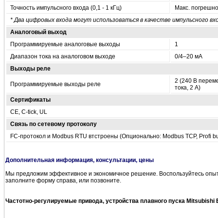
Точность импульсного входа (0,1 - 1 кГц)
Макс. погрешно
* Два цифровых входа могут использоваться в качестве импульсного вхо
Аналоговый выход
Программируемые аналоговые выходы
1
Диапазон тока на аналоговом выходе
0/4–20 мА
Выходы реле
2 (240 В перем
Программируемые выходы реле
тока, 2 А)
Сертификаты
CE, C-tick, UL
Связь по сетевому протоколу
FC-протокол и Modbus RTU втстроены (Опционально: Modbus TCP, Profi bus, P
Дополнительная информация, консультации, цены
Мы предложим эффективное и экономичное решение. Воспользуйтесь опыт
заполните форму справа, или позвоните.
Частотно-регулируемые привода, устройства плавного пуска Mitsubishi Ele