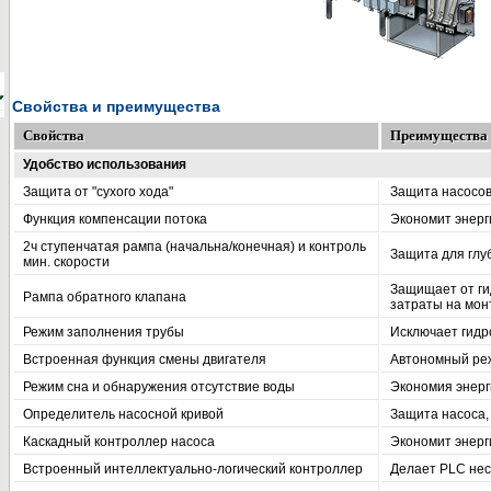
Свойства и преимущества
Свойства
Преимущества
Удобство использования
Защита от "сухого хода"
Защита насосо
Функция компенсации потока
Экономит энер
2ч ступенчатая рампа (начальна/конечная) и контроль
Защита для глу
мин. скорости
Защищает от ги
Рампа обратного клапана
затраты на мон
Режим заполнения трубы
Исключает гидр
Встроенная функция смены двигателя
Автономный реж
Режим сна и обнаружения отсутствие воды
Экономия энерг
Определитель насосной кривой
Защита насоса,
Каскадный контроллер насоса
Экономит энерг
Встроенный интеллектуально-логический контроллер
Делает PLC не