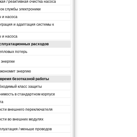
ая / реактивная очистка насоса
ок службы электроники
 и насоса
грация и адаптация системы к
 и насоса
сплуатационных расходов
епловых потерь
 энергии
экономит энергию
время безотказной работы
бходимый класс защиты
имость в стандартном корпусе
та
сти внешнего переключателя
сти во внешних модулях
плуатация / меньше проводов