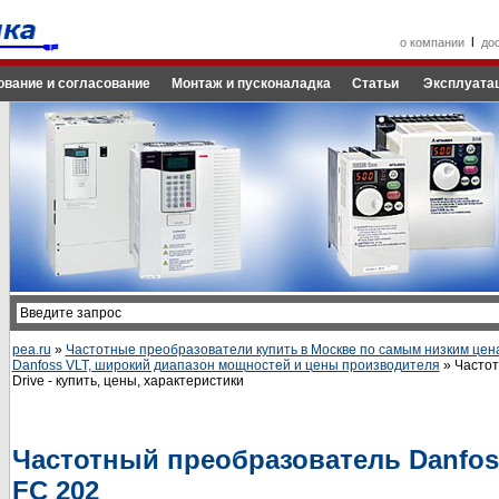
l
о компании
до
ование и согласование
Монтаж и пусконаладка
Статьи
Эксплуатац
pea.ru
»
Частотные преобразователи купить в Москве по самым низким цен
Danfoss VLT, широкий диапазон мощностей и цены производителя
» Частот
Drive - купить, цены, характеристики
Частотный преобразователь Danfos
FC 202