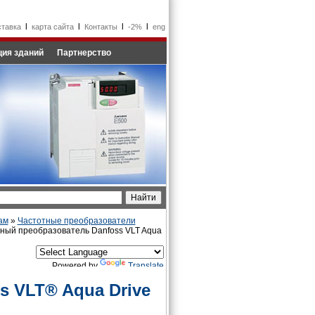
l
l
l
l
ставка
карта сайта
Контакты
-2%
eng
ия зданий
Партнерство
ам
»
Частотные преобразователи
ный преобразователь Danfoss VLT Aqua
Powered by
Translate
s VLT® Aqua Drive