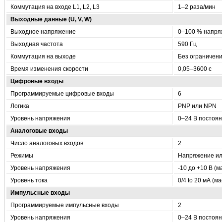
Коммутация на входе L1, L2, L3
1–2 раза/мин
Выходные данные (U, V, W)
Выходное напряжение
0–100 % напря
Выходная частота
590 Гц
Коммутация на выходе
Без ограничен
Время изменения скорости
0,05–3600 с
Цифровые входы
Программируемые цифровые входы
6
Логика
PNP или NPN
Уровень напряжения
0–24 В постоян
Аналоговые входы
Число аналоговых входов
2
Режимы
Напряжение ил
Уровень напряжения
-10 до +10 В (
Уровень тока
0/4 to 20 мА (
Импульсные входы
Программируемые импульсные входы
2
Уровень напряжения
0–24 В постоян