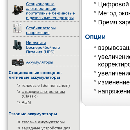
Цифровой
Стационарные
электростанции,
Метод око
портативные бензиновые
и дизельные генераторы
Время заря
Стабилизаторы
напряжения
Опции
Источники
взрывозащ
Бесперейбойного
Питания (UPS)
увеличени
Аккумуляторы
корректир
увеличение
Стационарные свинцово-
литиевые аккумуляторы
изменение
гелиевые (Sonnenschein)
напряжени
с жидким элетролитом
(Classic)
AGM
Тяговые аккумуляторы
тяговые аккумуляторы
зарядные устройства для