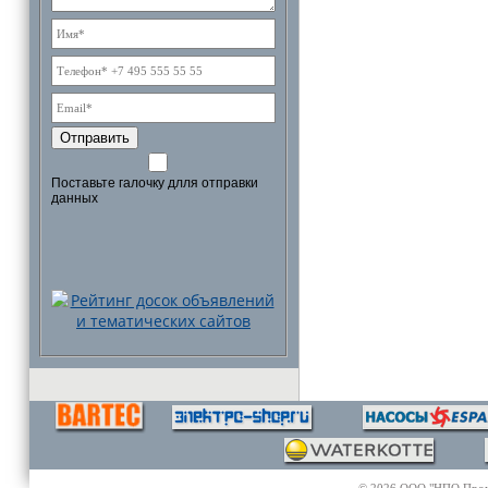
Отправить
Поставьте галочку длля отправки
данных