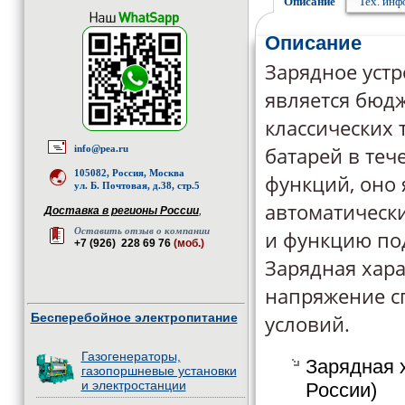
Описание
Тех. ин
Описание
Зарядное устр
является бюд
классических 
батарей в теч
info@pea.ru
105082, Россия, Москва
функций, оно 
ул. Б. Почтовая, д.38, стр.5
автоматическ
Доставка в регионы России
,
Оставить отзыв о компании
и функцию по
+7 (926) 228 69 76
(моб.)
Зарядная хара
напряжение с
Бесперебойное электропитание
условий.
Газогенераторы,
Зарядная 
газопоршневые установки
и электростанции
России)