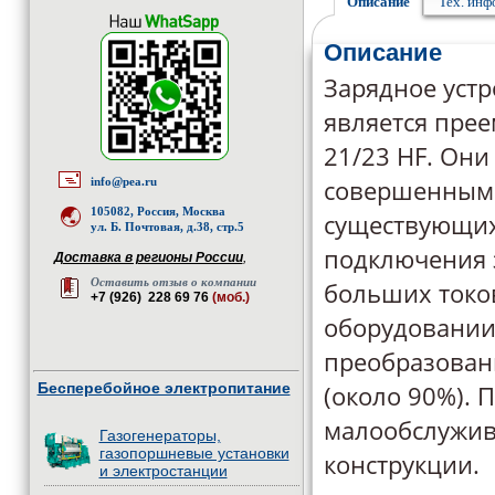
Описание
Тех. ин
Описание
Зарядное устр
является прее
21/23 HF. Они
совершенными
info@pea.ru
105082, Россия, Москва
существующих
ул. Б. Почтовая, д.38, стр.5
подключения з
Доставка в регионы России
,
Оставить отзыв о компании
больших токов
+7 (926) 228 69 76
(моб.)
оборудовании,
преобразован
Бесперебойное электропитание
(около 90%). 
малообслужив
Газогенераторы,
газопоршневые установки
конструкции.
и электростанции