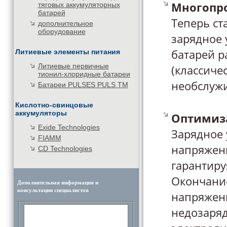
Многопр
тяговых аккумуляторных
батарей
Теперь ст
дополнительное
оборудование
зарядное 
батарей р
Литиевые элементы питания
Литиевые первичные
(классиче
тионил-хлоридные батареи
необслуж
Батареи PULSES PULS TM
Кислотно-свинцовые
аккумуляторы
Оптимиз
Exide Technologies
Зарядное 
FIAMM
напряжени
CD Technologies
гарантиру
Окончание
Дополнительная информация и
консультации специалистов
напряжени
недозаряд