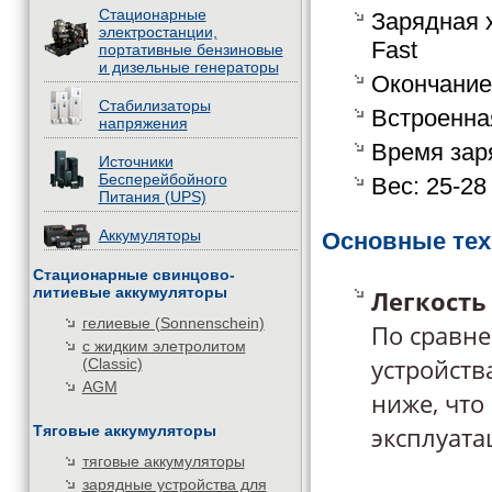
Стационарные
Зарядная х
электростанции,
Fast
портативные бензиновые
и дизельные генераторы
Окончание 
Стабилизаторы
Встроенна
напряжения
Время заря
Источники
Бесперейбойного
Вес: 25-28 
Питания (UPS)
Аккумуляторы
Основные тех
Стационарные свинцово-
литиевые аккумуляторы
Легкость
гелиевые (Sonnenschein)
По сравне
с жидким элетролитом
устройств
(Classic)
AGM
ниже, что
эксплуата
Тяговые аккумуляторы
тяговые аккумуляторы
зарядные устройства для