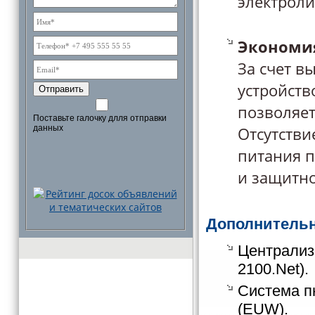
электроли
Экономи
За счет в
устройств
Отправить
позволяет
Поставьте галочку длля отправки
Отсутстви
данных
питания п
и защитн
Дополнитель
Централиз
2100.Nеt).
Система п
(ЕUW).