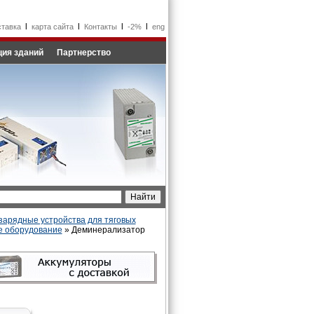
l
l
l
l
ставка
карта сайта
Контакты
-2%
eng
ия зданий
Партнерство
зарядные устройства для тяговых
е оборудование
» Деминерализатор