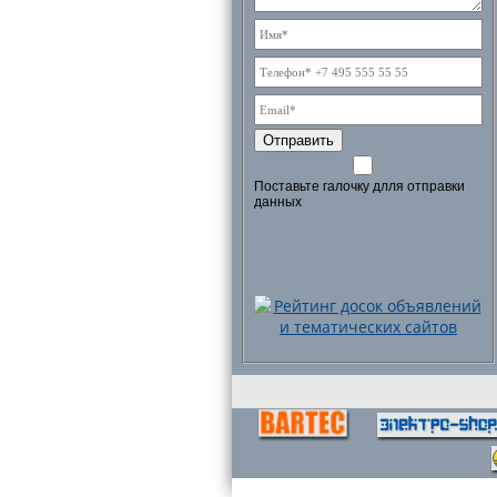
Отправить
Поставьте галочку длля отправки
данных