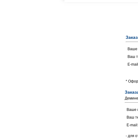
Заказ
Ваше
Ваш т
E-mail
* Офор
Заказ
Демине
Ваше 
Ваш т
E-mail
- для 