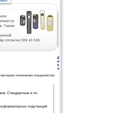
овары
чило
даляются
а. Таким
щенной
у согласно DIN 43 530.
Дополнительная
информация,
консультации,
цены
ом наших технических специалистов -
ков. Стандартные и по
рансформаторных подстанций