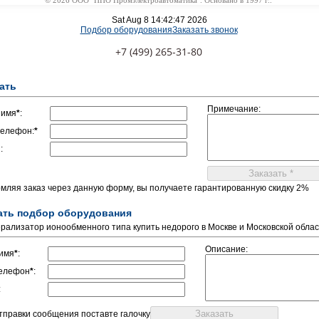
© 2026 ООО "НПО Промэлектроавтоматика". Основано в 1997 г..
Sat Aug 8 14:42:47 2026
Подбор оборудования
Заказать звонок
+7 (499) 265-31-80
ать
Примечание:
 имя
*
:
елефон:
*
:
мляя заказ через данную форму, вы получаете гарантированную скидку 2%
ать подбор оборудования
рализатор ионообменного типа купить недорого в Москве и Московской обла
Описание:
имя
*
:
елефон
*
:
:
отправки сообщения поставте галочку