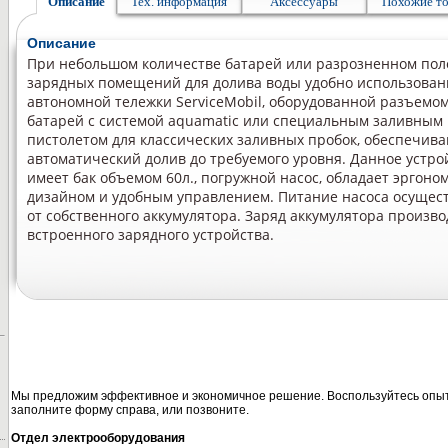
Описание
Тех. информация
Аксессуары
Похожие т
Описание
При небольшом количестве батарей или разрозненном по
зарядных помещений для долива воды удобно использован
автономной тележки ServiceMobil, оборудованной разъемом
батарей с системой aquamatic или специальным заливным
пистолетом для классических заливных пробок, обеспечи
автоматический долив до требуемого уровня. Данное устро
имеет бак объемом 60л., погружной насос, обладает эргон
дизайном и удобным управлением. Питание насоса осущес
от собственного аккумулятора. Заряд аккумулятора произво
встроенного зарядного устройства.
Мы предложим эффективное и экономичное решение. Воспользуйтесь опыт
заполните форму справа, или позвоните.
Отдел электрооборудования