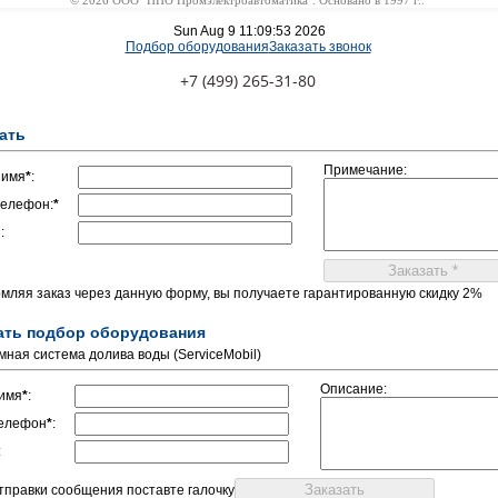
© 2026 ООО "НПО Промэлектроавтоматика". Основано в 1997 г..
Sun Aug 9 11:09:53 2026
Подбор оборудования
Заказать звонок
+7 (499) 265-31-80
ать
Примечание:
 имя
*
:
елефон:
*
:
мляя заказ через данную форму, вы получаете гарантированную скидку 2%
ать подбор оборудования
мная система долива воды (ServiceMobil)
Описание:
имя
*
:
елефон
*
:
:
отправки сообщения поставте галочку