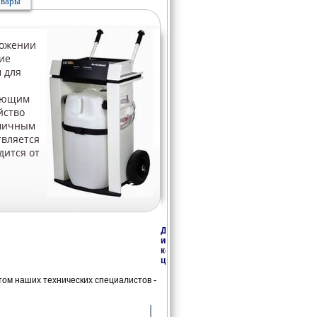
овары
ложении
ие
 для
вающим
йство
омичным
твляется
дится от
Дополнительная
информация,
консультации,
цены
ом наших технических специалистов -