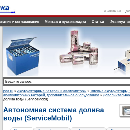
l
о компании
до
ование и согласование
Монтаж и пусконаладка
Статьи
Эксплуатац
pea.ru
»
Аккумуляторные батареи и аккумуляторы
»
Тяговые аккумуляторы, 
аккумуляторных батарей, дополнительное оборудование
»
Дополнительно
долива воды (ServiceMobil)
Автономная система долива
воды (ServiceMobil)