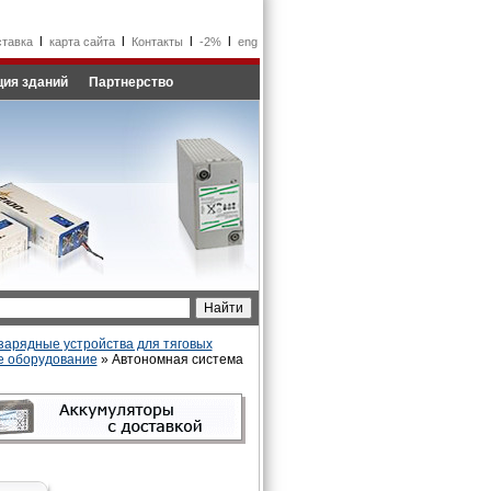
l
l
l
l
ставка
карта сайта
Контакты
-2%
eng
ия зданий
Партнерство
зарядные устройства для тяговых
е оборудование
» Автономная система