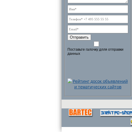
Отправить
Поставьте галочку длля отправки
данных