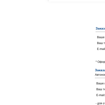
Заказ
Ваше
Ваш т
E-mail
* Офор
Заказ
Автоно
Ваше 
Ваш т
E-mail
- для 