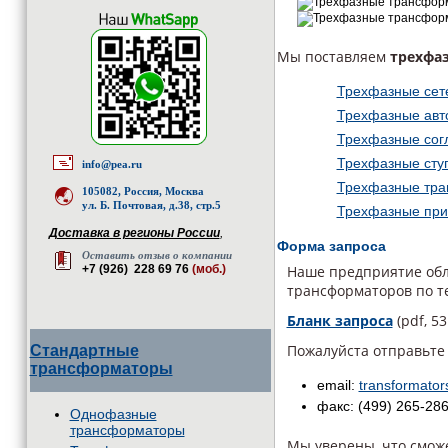
Мы поставляем
трехфа
Трехфазные сет
Трехфазные ав
Трехфазные со
Трехфазные сту
info@pea.ru
Трехфазные тра
105082, Россия, Москва
ул. Б. Почтовая, д.38, стр.5
Трехфазные пр
Доставка в регионы России
,
Форма запроса
Оставить отзыв о компании
+7 (926) 228 69 76
(моб.)
Наше предприятие обл
трансформаторов по т
Бланк запроса
(pdf, 53
Пожалуйста отправьте
Стандартные
трансформаторы
email:
transformato
факс: (499) 265-28
Однофазные
трансформаторы
Мы уверены, что смож