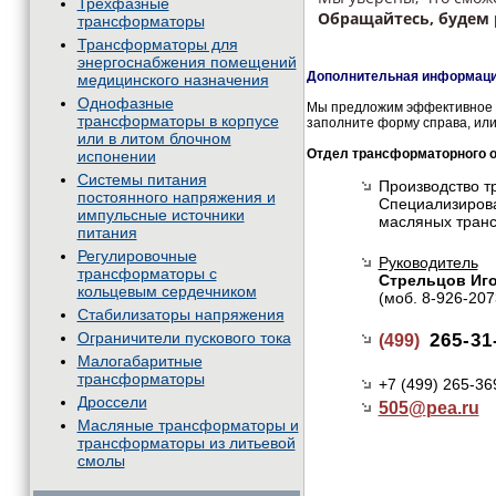
Трехфазные
Обращайтесь, будем 
трансформаторы
Трансформаторы для
энергоснабжения помещений
Дополнительная информация
медицинского назначения
Однофазные
Мы предложим эффективное и
трансформаторы в корпусе
заполните форму справа, или
или в литом блочном
Отдел трансформаторного 
испонении
Системы питания
Производство т
постоянного напряжения и
Специализирова
импульсные источники
масляных тран
питания
Регулировочные
Руководитель
трансформаторы с
Стрельцов Иг
кольцевым сердечником
(моб. 8-926-207
Стабилизаторы напряжения
Ограничители пускового тока
265-31
(499)
Малогабаритные
трансформаторы
+7 (499) 265-36
Дроссели
505@
pea.ru
Масляные трансформаторы и
трансформаторы из литьевой
смолы