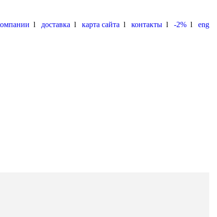
компании
l
доставка
l
карта сайта
l
контакты
l
-2%
l
eng