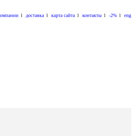
компании
l
доставка
l
карта сайта
l
контакты
l
-2%
l
eng