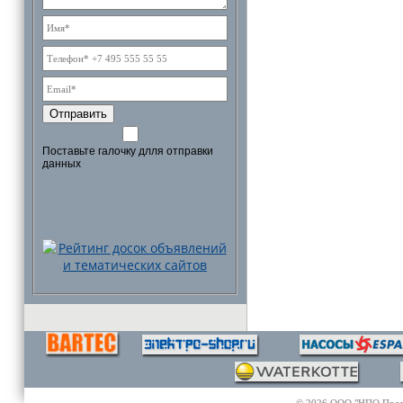
Отправить
Поставьте галочку длля отправки
данных