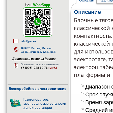
Описание
Тех. ин
Описание
Блочные тяго
классической 
компактность
классической
info@pea.ru
105082, Россия, Москва
для использов
ул. Б. Почтовая, д.38, стр.5
электротяге, 
Доставка в регионы России
,
Оставить отзыв о компании
электроштабе
+7 (926) 228 69 76
(моб.)
платформы и т
Диапазон е
Бесперебойное электропитание
Срок служб
Газогенераторы,
Время заря
газопоршневые установки
и электростанции
Средний и