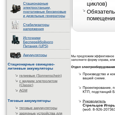
циклов)
Стационарные
электростанции,
Обязатель
портативные бензиновые
и дизельные генераторы
помещени
Стабилизаторы
напряжения
Источники
Бесперейбойного
Питания (UPS)
Аккумуляторы
Мы предложим эффективное и
заполните форму справа, или
Стационарные свинцово-
Отдел электрооборудовани
литиевые аккумуляторы
Производство и ко
гелиевые (Sonnenschein)
вашей схеме.
с жидким элетролитом
(Classic)
Проектирование, п
AGM
КТП, подстанций Б
Тяговые аккумуляторы
Руководитель
Стрельцов Игорь
тяговые аккумуляторы
(моб. 8-926-20736
зарядные устройства для