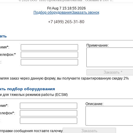
© 2026 ООО "НПО Промэлектроавтоматика". Основано в 1997 г..
Fri Aug 7 15:18:55 2026
Подбор оборудования
Заказать звонок
+7 (499) 265-31-80
ать
Примечание:
 имя
*
:
елефон:
*
:
мляя заказ через данную форму, вы получаете гарантированную скидку 2%
ать подбор оборудования
и для тяжелых режимов работы (ECSM)
Описание:
имя
*
:
елефон
*
:
:
отправки сообщения поставте галочку