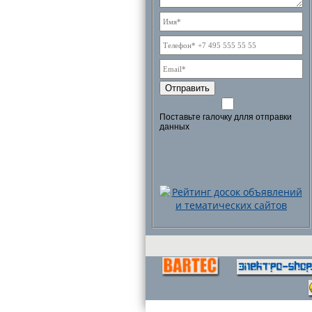
Отправить
Поставьте галочку длля отправки
данных