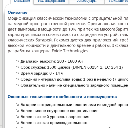
Описание
Тех. информация
Аксессуары
Похожие т
Описание
Модификация классической технологии с отрицательной п
на медной пространственной решетке. Оригинальная конс
дает выигрыш в мощности до 10% при тех же массогабари
характеристиках и совместимости с зарядными устройства
классических батарей. Рекомендуется для приложений, тр
высокой мощности и длительного времени работы. Эксклю
разработка концерна Exide Technologies.
Диапазон емкости: 200 - 1600 Ач
Срок службы: 1500 циклов (DIN/EN 60254 1,IEC 254 1)
Время заряда: 8 - 14 ч
Средний интервал долива воды: 1 раз в неделю (7 цикло
Обязательно наличие специального зарядного помеще
Основные технические особенности и преимущества
Батареи с отрицательными пластинами из медной прос
Более низкое внутреннее сопротивление
Более высокий уровень напряжения
Более высокая производительность