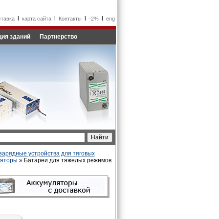
l
l
l
l
ставка
карта сайта
Контакты
-2%
eng
ия зданий
Партнерство
зарядные устройства для тяговых
ляторы
» Батареи для тяжелых режимов