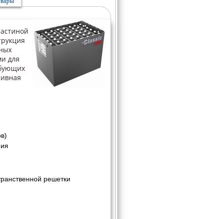
овары
ластиной
трукция
тных
ми для
ебующих
зивная
в)
ния
транственной решетки