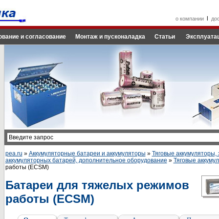
l
о компании
до
ование и согласование
Монтаж и пусконаладка
Статьи
Эксплуатац
pea.ru
»
Аккумуляторные батареи и аккумуляторы
»
Тяговые аккумуляторы, 
аккумуляторных батарей, дополнительное оборудование
»
Тяговые аккуму
работы (ECSM)
Батареи для тяжелых режимов
работы (ECSM)